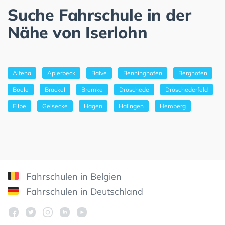
Suche Fahrschule in der
Nähe von Iserlohn
Altena
Aplerbeck
Balve
Benninghofen
Berghofen
Boele
Brackel
Bremke
Dröschede
Dröschederfeld
Eilpe
Geisecke
Hagen
Halingen
Hemberg
Fahrschulen in Belgien
Fahrschulen in Deutschland