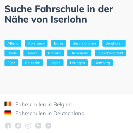
Suche Fahrschule in der
Nähe von Iserlohn
Altena
Aplerbeck
Balve
Benninghofen
Berghofen
Boele
Brackel
Bremke
Dröschede
Dröschederfeld
Eilpe
Geisecke
Hagen
Halingen
Hemberg
Fahrschulen in Belgien
Fahrschulen in Deutschland