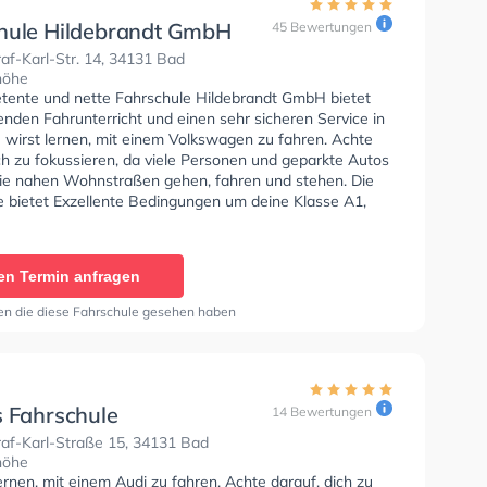
hule Hildebrandt GmbH
45 Bewertungen
f-Karl-Str. 14, 34131 Bad
höhe
tente und nette Fahrschule Hildebrandt GmbH bietet
nden Fahrunterricht und einen sehr sicheren Service in
u wirst lernen, mit einem Volkswagen zu fahren. Achte
ch zu fokussieren, da viele Personen und geparkte Autos
ie nahen Wohnstraßen gehen, fahren und stehen. Die
e bietet Exzellente Bedingungen um deine Klasse A1,
Klasse A, Klasse BE, Klasse B96, Klasse AM, Klasse
Klasse A2 zu erhalten. Letzte Bewertung: "Durch den
abe ich heute meine Praktische Prüfung erfolgreich
en Termin anfragen
 Er ist ein sehr netter und humorvoller Fahrlehrer. Ich
roh ihn als Fahrlehrer gehabt zu haben. Es hat immer
en die diese Fahrschule gesehen haben
 Spaß gemacht und ich habe mich immer wohl gefühlt.
ael !! -Julia"
s Fahrschule
14 Bewertungen
af-Karl-Straße 15, 34131 Bad
höhe
ernen, mit einem Audi zu fahren. Achte darauf, dich zu