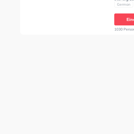
persönlic
German
Ein
1030 Perso