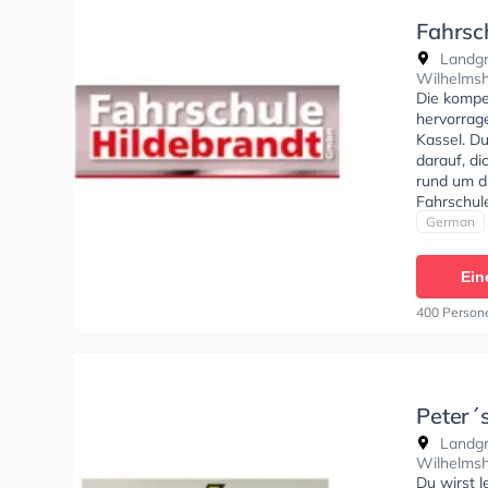
Fahrsc
Landgra
Wilhelms
Die kompe
hervorrage
Kassel. D
darauf, di
rund um d
Fahrschul
Klasse B, 
German
BF17 und 
Michael h
Ein
bestanden.
bin sehr f
400 Person
sehr viel
Danke Mich
Peter´
Landgr
Wilhelms
Du wirst l