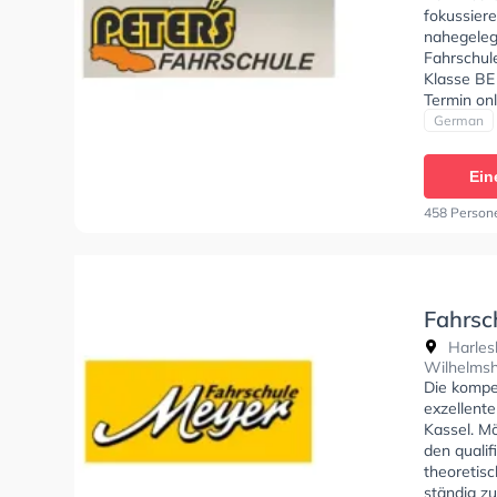
fokussier
nahegeleg
Fahrschul
Klasse BE 
Termin onl
German
Ein
458 Person
Fahrsc
Harles
Wilhelms
Die kompe
exzellente
Kassel. M
den qualif
theoretisc
ständig z