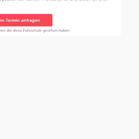
he Lernerfahrung.
en Termin anfragen
nen die diese Fahrschule gesehen haben