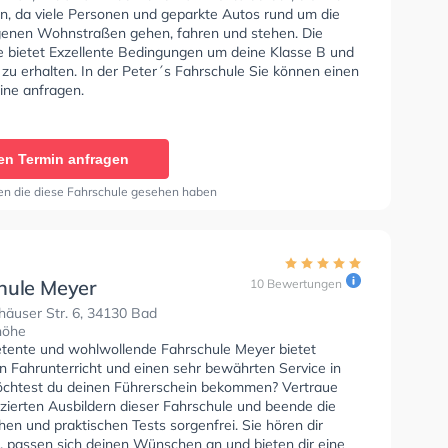
en, da viele Personen und geparkte Autos rund um die
enen Wohnstraßen gehen, fahren und stehen. Die
e bietet Exzellente Bedingungen um deine Klasse B und
zu erhalten. In der Peter´s Fahrschule Sie können einen
ine anfragen.
en Termin anfragen
en die diese Fahrschule gesehen haben
hule Meyer
10 Bewertungen
häuser Str. 6, 34130 Bad
höhe
tente und wohlwollende Fahrschule Meyer bietet
n Fahrunterricht und einen sehr bewährten Service in
öchtest du deinen Führerschein bekommen? Vertraue
izierten Ausbildern dieser Fahrschule und beende die
hen und praktischen Tests sorgenfrei. Sie hören dir
u, passen sich deinen Wünschen an und bieten dir eine