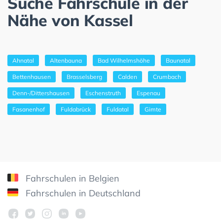
Suche Fahrschule in der
Nähe von Kassel
Ahnatal
Altenbauna
Bad Wilhelmshöhe
Baunatal
Bettenhausen
Brasselsberg
Calden
Crumbach
Denn-/Dittershausen
Eschenstruth
Espenau
Fasanenhof
Fuldabrück
Fuldatal
Gimte
Fahrschulen in Belgien
Fahrschulen in Deutschland