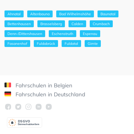
Ahnatal
Altenbauna
Bad Wilhelmshöhe
Baunatal
Bettenhausen
Brasselsberg
Calden
Crumbach
Denn-/Dittershausen
Eschenstruth
Espenau
Fasanenhof
Fuldabrück
Fuldatal
Gimte
Fahrschulen in Belgien
Fahrschulen in Deutschland
DSGV
O
Datenschutzkonform