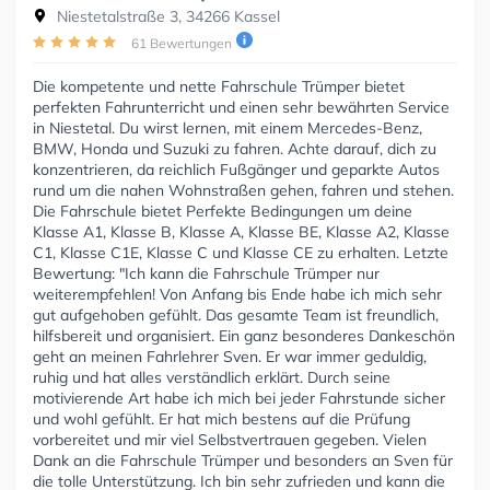
Niestetalstraße 3, 34266 Kassel
61 Bewertungen
Die kompetente und nette Fahrschule Trümper bietet
perfekten Fahrunterricht und einen sehr bewährten Service
in Niestetal. Du wirst lernen, mit einem Mercedes-Benz,
BMW, Honda und Suzuki zu fahren. Achte darauf, dich zu
konzentrieren, da reichlich Fußgänger und geparkte Autos
rund um die nahen Wohnstraßen gehen, fahren und stehen.
Die Fahrschule bietet Perfekte Bedingungen um deine
Klasse A1, Klasse B, Klasse A, Klasse BE, Klasse A2, Klasse
C1, Klasse C1E, Klasse C und Klasse CE zu erhalten. Letzte
Bewertung: "Ich kann die Fahrschule Trümper nur
weiterempfehlen! Von Anfang bis Ende habe ich mich sehr
gut aufgehoben gefühlt. Das gesamte Team ist freundlich,
hilfsbereit und organisiert. Ein ganz besonderes Dankeschön
geht an meinen Fahrlehrer Sven. Er war immer geduldig,
ruhig und hat alles verständlich erklärt. Durch seine
motivierende Art habe ich mich bei jeder Fahrstunde sicher
und wohl gefühlt. Er hat mich bestens auf die Prüfung
vorbereitet und mir viel Selbstvertrauen gegeben. Vielen
Dank an die Fahrschule Trümper und besonders an Sven für
die tolle Unterstützung. Ich bin sehr zufrieden und kann die