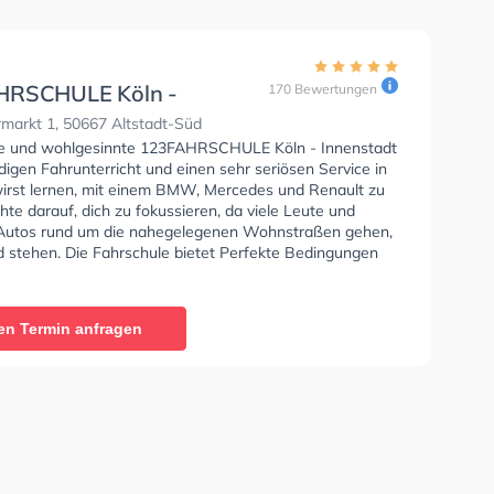
HRSCHULE Köln -
170 Bewertungen
tadt
markt 1, 50667 Altstadt-Süd
se und wohlgesinnte 123FAHRSCHULE Köln - Innenstadt
digen Fahrunterricht und einen sehr seriösen Service in
wirst lernen, mit einem BMW, Mercedes und Renault zu
hte darauf, dich zu fokussieren, da viele Leute und
Autos rund um die nahegelegenen Wohnstraßen gehen,
d stehen. Die Fahrschule bietet Perfekte Bedingungen
lasse A1, Klasse B, Klasse A, Klasse BE, Klasse B96,
, Klasse BF17, Klasse A2, Klasse C1, Klasse C1E, Klasse
CE, Klasse D1, Klasse DE1, Klasse D, Klasse DE, Klasse
en Termin anfragen
 T und Quad Führerschein zu erhalten. Wir empfehlen dir
e-theorie tests am PC zu absolvieren, um dich gut auf
etische Prüfung. In der 123FAHRSCHULE Köln -
t Sie können einen Termin online anfragen.