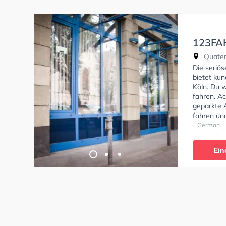
123FA
Innens
Quater
Die seriö
bietet kun
Köln. Du 
fahren. Ac
geparkte 
fahren un
um deine K
German
Klasse AM
C, Klasse 
Ein
L, Klasse
auch onlin
die theor
Innenstad