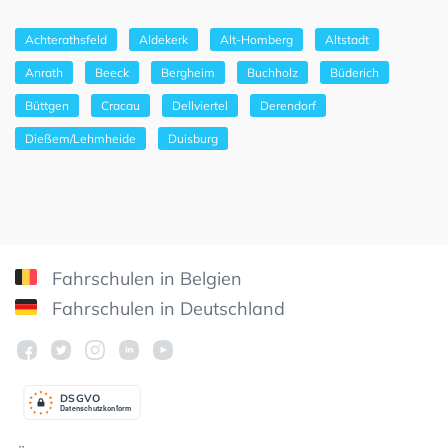
Achterathsfeld
Aldekerk
Alt-Homberg
Altstadt
Anrath
Beeck
Bergheim
Buchholz
Büderich
Büttgen
Cracau
Dellviertel
Derendorf
Dießem/Lehmheide
Duisburg
Fahrschulen in Belgien
Fahrschulen in Deutschland
DSGV
O
Datenschutzkonform