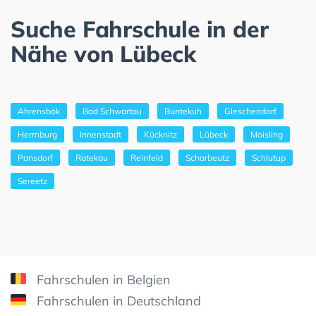
Suche Fahrschule in der
Nähe von Lübeck
Ahrensbök
Bad Schwartau
Buntekuh
Gleschendorf
Herrnburg
Innenstadt
Kücknitz
Lübeck
Moisling
Pansdorf
Ratekau
Reinfeld
Scharbeutz
Schlutup
Sereetz
Fahrschulen in Belgien
Fahrschulen in Deutschland