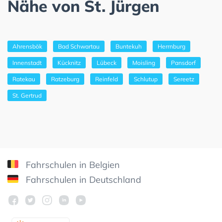
Nähe von St. Jürgen
Ahrensbök
Bad Schwartau
Buntekuh
Herrnburg
Innenstadt
Kücknitz
Lübeck
Moisling
Pansdorf
Ratekau
Ratzeburg
Reinfeld
Schlutup
Sereetz
St. Gertrud
Fahrschulen in Belgien
Fahrschulen in Deutschland