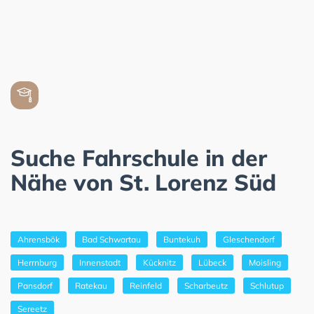
Suche Fahrschule in der
Nähe von St. Lorenz Süd
Ahrensbök
Bad Schwartau
Buntekuh
Gleschendorf
Herrnburg
Innenstadt
Kücknitz
Lübeck
Moisling
Pansdorf
Ratekau
Reinfeld
Scharbeutz
Schlutup
Sereetz