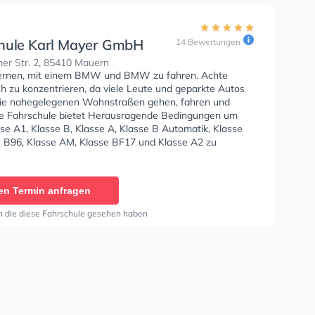
hule Karl Mayer GmbH
14 Bewertungen
er Str. 2, 85410 Mauern
lernen, mit einem BMW und BMW zu fahren. Achte
ch zu konzentrieren, da viele Leute und geparkte Autos
ie nahegelegenen Wohnstraßen gehen, fahren und
ie Fahrschule bietet Herausragende Bedingungen um
se A1, Klasse B, Klasse A, Klasse B Automatik, Klasse
e B96, Klasse AM, Klasse BF17 und Klasse A2 zu
 In der Fahrschule Karl Mayer GmbH Sie können einen
ine anfragen.
en Termin anfragen
n die diese Fahrschule gesehen haben