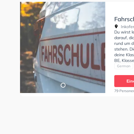
Fahrsc
Inkofen
Du wirst 
darauf, di
rund um d
stehen. D
deine Klas
BE, Klass
erhalten.
German
Termin onl
Ein
79 Persone