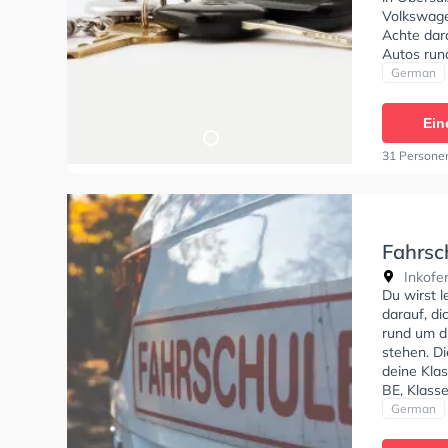
Volkswage
Achte dara
Autos run
stehen. D
German
Klasse A1,
Klasse BF1
Ein
CE, Klasse
Klasse T z
31 Persone
einen Term
Fahrsc
Inkofen
Du wirst 
darauf, di
rund um d
stehen. D
deine Klas
BE, Klass
erhalten.
German
Termin onl