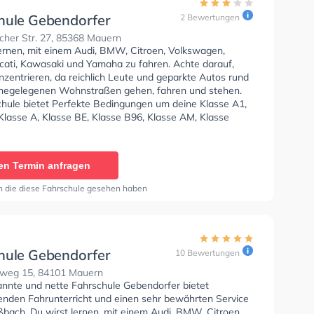
hule Gebendorfer
2 Bewertungen
cher Str. 27, 85368 Mauern
lernen, mit einem Audi, BMW, Citroen, Volkswagen,
ucati, Kawasaki und Yamaha zu fahren. Achte darauf,
nzentrieren, da reichlich Leute und geparkte Autos rund
hegelegenen Wohnstraßen gehen, fahren und stehen.
chule bietet Perfekte Bedingungen um deine Klasse A1,
Klasse A, Klasse BE, Klasse B96, Klasse AM, Klasse
se A2, Klasse C1, Klasse C1E, Klasse C, Klasse CE,
 Klasse DE1, Klasse D, Klasse DE, Klasse L und Klasse T
en. In der Fahrschule Gebendorfer Sie können einen
en Termin anfragen
ine anfragen.
n die diese Fahrschule gesehen haben
hule Gebendorfer
10 Bewertungen
eg 15, 84101 Mauern
annte und nette Fahrschule Gebendorfer bietet
enden Fahrunterricht und einen sehr bewährten Service
ßbach. Du wirst lernen, mit einem Audi, BMW, Citroen,