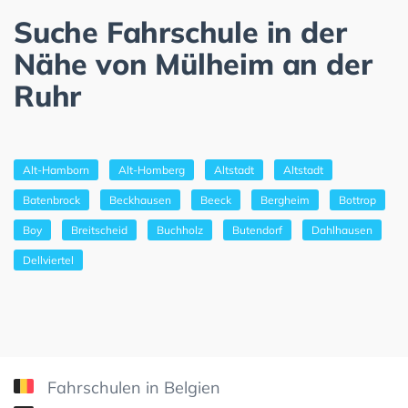
Suche Fahrschule in der
Nähe von Mülheim an der
Ruhr
Alt-Hamborn
Alt-Homberg
Altstadt
Altstadt
Batenbrock
Beckhausen
Beeck
Bergheim
Bottrop
Boy
Breitscheid
Buchholz
Butendorf
Dahlhausen
Dellviertel
Fahrschulen in Belgien