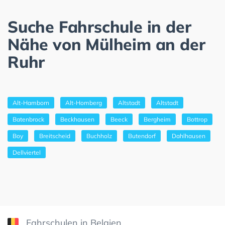
Suche Fahrschule in der
Nähe von Mülheim an der
Ruhr
Alt-Hamborn
Alt-Homberg
Altstadt
Altstadt
Batenbrock
Beckhausen
Beeck
Bergheim
Bottrop
Boy
Breitscheid
Buchholz
Butendorf
Dahlhausen
Dellviertel
Fahrschulen in Belgien