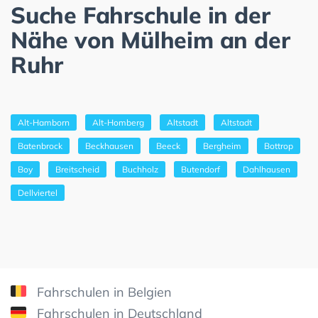
Suche Fahrschule in der
Nähe von Mülheim an der
Ruhr
Alt-Hamborn
Alt-Homberg
Altstadt
Altstadt
Batenbrock
Beckhausen
Beeck
Bergheim
Bottrop
Boy
Breitscheid
Buchholz
Butendorf
Dahlhausen
Dellviertel
Fahrschulen in Belgien
Fahrschulen in Deutschland