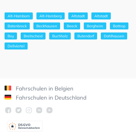
Alt-Hamborn
Alt-Homberg
Altstadt
Altstadt
Batenbrock
Beckhausen
Beeck
Bergheim
Bottrop
Boy
Breitscheid
Buchholz
Butendorf
Dahlhausen
Dellviertel
Fahrschulen in Belgien
Fahrschulen in Deutschland
DSGV
O
Datenschutzkonform