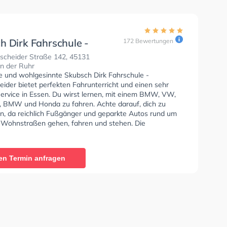
h Dirk Fahrschule -
172 Bewertungen
scheider
scheider Straße 142, 45131
n der Ruhr
se und wohlgesinnte Skubsch Dirk Fahrschule -
ider bietet perfekten Fahrunterricht und einen sehr
Service in Essen. Du wirst lernen, mit einem BMW, VW,
, BMW und Honda zu fahren. Achte darauf, dich zu
en, da reichlich Fußgänger und geparkte Autos rund um
 Wohnstraßen gehen, fahren und stehen. Die
e bietet Perfekte Bedingungen um deine Klasse A1,
Klasse A, Klasse BE, Klasse B96, Klasse AM, Klasse
a - Prüfbescheinigung, Klasse B Automatik, Klasse A2,
en Termin anfragen
7, Auffrischung B Schaltung, Auffrischung B Automatik,
F und Klasse B197 zu erhalten. Letzte Bewertung:
Prüfungsvorbereitung. Sehr engagierter und lustiger
 (Matze)"