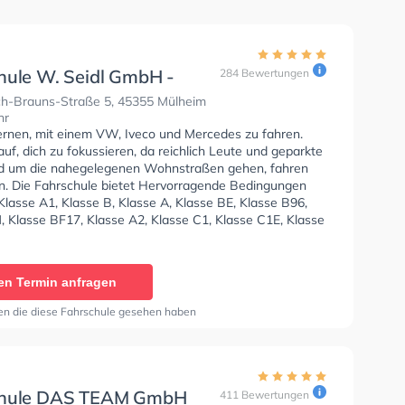
hule W. Seidl GmbH -
284 Bewertungen
ch-Brauns-Straße
ch-Brauns-Straße 5, 45355 Mülheim
hr
lernen, mit einem VW, Iveco und Mercedes zu fahren.
uf, dich zu fokussieren, da reichlich Leute und geparkte
d um die nahegelegenen Wohnstraßen gehen, fahren
n. Die Fahrschule bietet Hervorragende Bedingungen
lasse A1, Klasse B, Klasse A, Klasse BE, Klasse B96,
, Klasse BF17, Klasse A2, Klasse C1, Klasse C1E, Klasse
 CE, Klasse D1 und Klasse DE1, Klasse D und Klasse DE
n.
en Termin anfragen
en die diese Fahrschule gesehen haben
chule DAS TEAM GmbH
411 Bewertungen