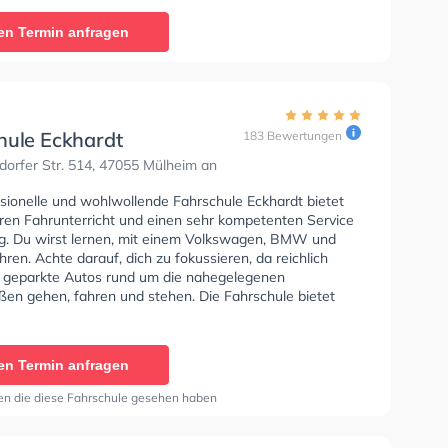
Klasse A, Klasse BE, Klasse B96, Klasse AM, Klasse
a - Prüfbescheinigung, Klasse B Automatik, Klasse A2,
en Termin anfragen
7, Auffrischung B Schaltung, Auffrischung B Automatik,
F und Klasse B197 zu erhalten. Letzte Bewertung:
Prüfungsvorbereitung. Sehr engagierter und lustiger
 (Matze)"
hule Eckhardt
183 Bewertungen
orfer Str. 514, 47055 Mülheim an
ssionelle und wohlwollende Fahrschule Eckhardt bietet
en Fahrunterricht und einen sehr kompetenten Service
rg. Du wirst lernen, mit einem Volkswagen, BMW und
ren. Achte darauf, dich zu fokussieren, da reichlich
 geparkte Autos rund um die nahegelegenen
en gehen, fahren und stehen. Die Fahrschule bietet
e Bedingungen um deine Klasse A1, Klasse B, Klasse A,
, Klasse AM und Klasse A2 zu erhalten.
en Termin anfragen
en die diese Fahrschule gesehen haben