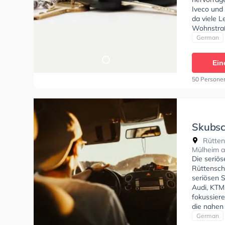
Iveco und 
da viele 
Wohnstraß
Hervorrag
German
Klasse A,
A2, Klasse
Ein
Klasse DE1
W. Seidl 
50 Persone
anfragen.
Skubsc
Rütten
Rütten
Mülheim a
Die seriö
Rüttensche
seriösen 
Audi, KTM
fokussier
die nahen
Fahrschul
German