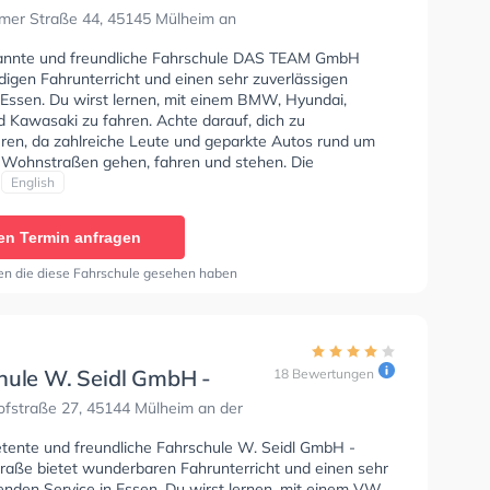
mer Straße 44, 45145 Mülheim an
annte und freundliche Fahrschule DAS TEAM GmbH
digen Fahrunterricht und einen sehr zuverlässigen
n Essen. Du wirst lernen, mit einem BMW, Hyundai,
 Kawasaki zu fahren. Achte darauf, dich zu
eren, da zahlreiche Leute und geparkte Autos rund um
 Wohnstraßen gehen, fahren und stehen. Die
e bietet Exzellente Bedingungen um deine Klasse A1,
English
 Klasse A, Klasse BE, Klasse AM und Klasse A2 zu
Der Unterricht kann auf Deutsch und Englisch
en Termin anfragen
n. Die Erste-Hilfe-Kurs in der Schule.
en die diese Fahrschule gesehen haben
hule W. Seidl GmbH -
18 Bewertungen
fstraße
fstraße 27, 45144 Mülheim an der
tente und freundliche Fahrschule W. Seidl GmbH -
raße bietet wunderbaren Fahrunterricht und einen sehr
enden Service in Essen. Du wirst lernen, mit einem VW,