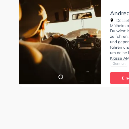
Andrea
Düssel
Mülheim a
Du wirst 
zu fahren.
und gepar
fahren un
um deine K
Klasse AM
C, Klasse 
German
L, Klasse
erhalten.
Ein
online anf