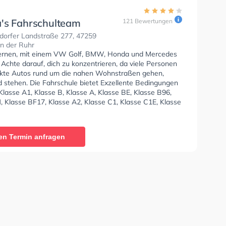
's Fahrschulteam
121 Bewertungen
dorfer Landstraße 277, 47259
n der Ruhr
lernen, mit einem VW Golf, BMW, Honda und Mercedes
 Achte darauf, dich zu konzentrieren, da viele Personen
kte Autos rund um die nahen Wohnstraßen gehen,
d stehen. Die Fahrschule bietet Exzellente Bedingungen
lasse A1, Klasse B, Klasse A, Klasse BE, Klasse B96,
, Klasse BF17, Klasse A2, Klasse C1, Klasse C1E, Klasse
CE, Klasse D1, Klasse DE1, Klasse D, Klasse DE, Klasse
 T, Mofa - Prüfbescheinigung und B-Handicap zu
 In der Andrea's Fahrschulteam Sie können einen Termin
en Termin anfragen
ragen.