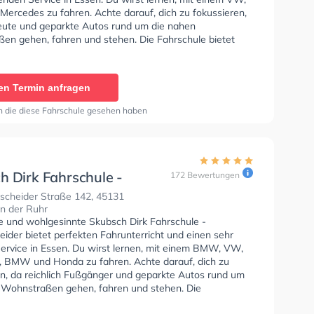
Mercedes zu fahren. Achte darauf, dich zu fokussieren,
Leute und geparkte Autos rund um die nahen
en gehen, fahren und stehen. Die Fahrschule bietet
ende Bedingungen um deine Klasse A1, Klasse B,
 Klasse BE, Klasse B96, Klasse AM, Klasse BF17, Klasse
 C1, Klasse C1E, Klasse C, Klasse CE, Klasse D1 und
en Termin anfragen
, Klasse D und Klasse DE zu erhalten. In der Fahrschule
GmbH - Busehofstraße Sie können einen Termin online
n die diese Fahrschule gesehen haben
h Dirk Fahrschule -
172 Bewertungen
scheider
scheider Straße 142, 45131
n der Ruhr
se und wohlgesinnte Skubsch Dirk Fahrschule -
ider bietet perfekten Fahrunterricht und einen sehr
Service in Essen. Du wirst lernen, mit einem BMW, VW,
, BMW und Honda zu fahren. Achte darauf, dich zu
en, da reichlich Fußgänger und geparkte Autos rund um
 Wohnstraßen gehen, fahren und stehen. Die
e bietet Perfekte Bedingungen um deine Klasse A1,