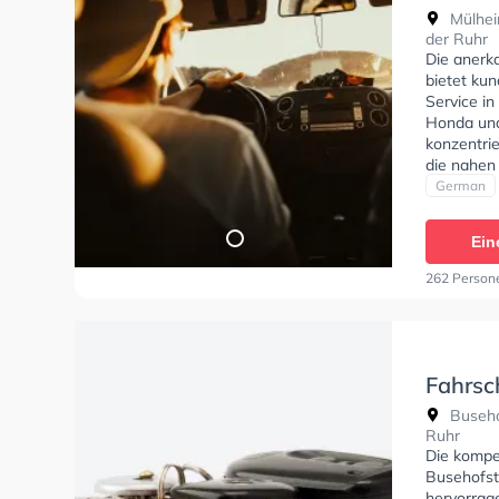
Mülhei
der Ruhr
Die anerk
bietet kun
Service i
Honda und
konzentri
die nahen
Fahrschul
German
Klasse B,
erhalten. 
Ein
stattfinde
262 Person
Fahrsc
Buseho
Buseho
Ruhr
Die kompe
Busehofst
hervorrag