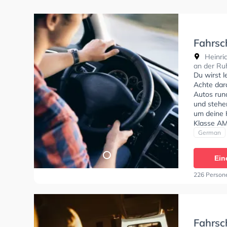
Fahrsc
Heinri
Heinri
an der Ru
Du wirst 
Achte dara
Autos run
und stehe
um deine K
Klasse AM
C, Klasse
German
zu erhalte
Ein
226 Person
Fahrs