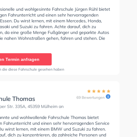
sionelle und wohlgesinnte Fahrschule Jürgen Rühl bietet
gen Fahrunterricht und einen sehr hervorragenden
 Essen. Du wirst lernen, mit einem Mercedes, Honda,
saki und Suzuki zu fahren. Achte darauf, dich zu
en, da eine große Menge Fußgänger und geparkte Autos
ie nahen Wohnstraßen gehen, fahren und stehen. Die
e bietet Exzellente Bedingungen um deine Klasse A1,
 Klasse A, Klasse BE, Klasse AM, Klasse A2 und Mofa -
inigung zu erhalten. Wir empfehlen dir auch online-
en Termin anfragen
sts am PC zu absolvieren, um dich gut auf die
he Prüfung. In der Fahrschule Jürgen Rühl Sie können
n die diese Fahrschule gesehen haben
in online anfragen.
hule Thomas
69 Bewertungen
per Str. 335A, 45359 Mülheim an
annte und wohlwollende Fahrschule Thomas bietet
en Fahrunterricht und einen sehr hervorragenden Service
 Du wirst lernen, mit einem BMW und Suzuki zu fahren.
uf, dich zu konzentrieren, da zahlreiche Personen und