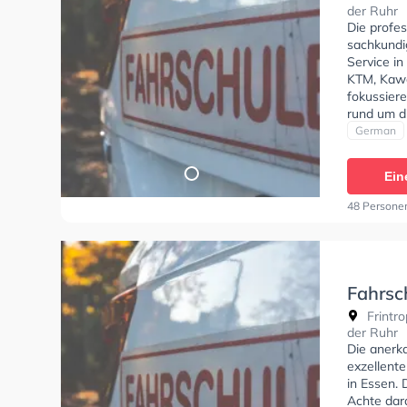
der Ruhr
Die profes
sachkundi
Service in
KTM, Kawa
fokussier
rund um d
Fahrschul
German
Klasse B,
Prüfbesche
Ein
theorie te
theoretisc
48 Persone
einen Term
Fahrsc
Frintro
der Ruhr
Die anerk
exzellent
in Essen.
Achte dara