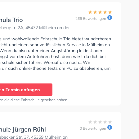
ule Trio
266 Bewertungen
bergstr. 2A, 45472 Mülheim an der
se und wohlwollende Fahrschule Trio bietet wunderbaren
icht und einen sehr verlässlichen Service in Mülheim an
 Wenn du also unter einer Angststörung leidest oder
ngst vor dem Autofahren hast, dann wirst du dich bei
rschule sicher fühlen. Worauf also noch... Wir
 dir auch online-theorie tests am PC zu absolvieren, um
uf die theoretische Prüfung. Letzte Bewertung: "Ich
ahrschule Trio an alle weiter. Mein Fahrlehrer war sehr
 und geduldig, womit er mir sehr geholfen hat, mir die
en Termin anfragen
t vor dem Fahren zu nehmen. Generell wirkten alle
r die ich traf sehr freundlich und herzlich. Vielen Dank an
en die diese Fahrschule gesehen haben
te Team der Fahrschule."
hule Jürgen Rühl
0 Bewertungen
becker Str. 37, 45359 Mülheim an