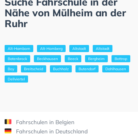
Suche Fahrschule in der
Nähe von Mülheim an der
Ruhr
Alt-Hamborn
Alt-Homberg
Altstadt
Altstadt
Batenbrock
Beckhausen
Beeck
Bergheim
Bottrop
Boy
Breitscheid
Buchholz
Butendorf
Dahlhausen
Dellviertel
Fahrschulen in Belgien
Fahrschulen in Deutschland