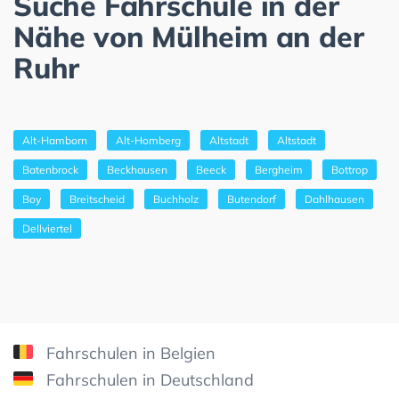
Suche Fahrschule in der
Nähe von Mülheim an der
Ruhr
Alt-Hamborn
Alt-Homberg
Altstadt
Altstadt
Batenbrock
Beckhausen
Beeck
Bergheim
Bottrop
Boy
Breitscheid
Buchholz
Butendorf
Dahlhausen
Dellviertel
Fahrschulen in Belgien
Fahrschulen in Deutschland