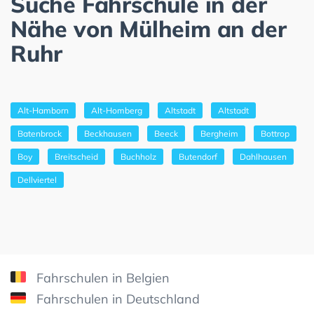
Suche Fahrschule in der
Nähe von Mülheim an der
Ruhr
Alt-Hamborn
Alt-Homberg
Altstadt
Altstadt
Batenbrock
Beckhausen
Beeck
Bergheim
Bottrop
Boy
Breitscheid
Buchholz
Butendorf
Dahlhausen
Dellviertel
Fahrschulen in Belgien
Fahrschulen in Deutschland