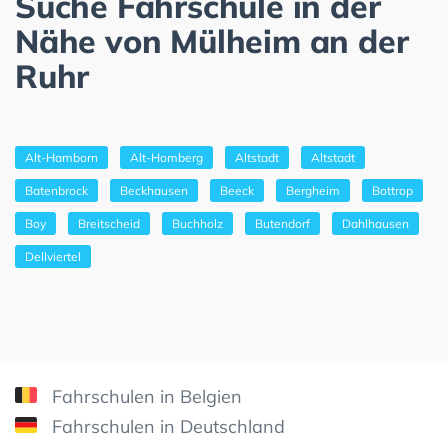
Suche Fahrschule in der
Nähe von Mülheim an der
Ruhr
Alt-Hamborn
Alt-Homberg
Altstadt
Altstadt
Batenbrock
Beckhausen
Beeck
Bergheim
Bottrop
Boy
Breitscheid
Buchholz
Butendorf
Dahlhausen
Dellviertel
Fahrschulen in Belgien
Fahrschulen in Deutschland