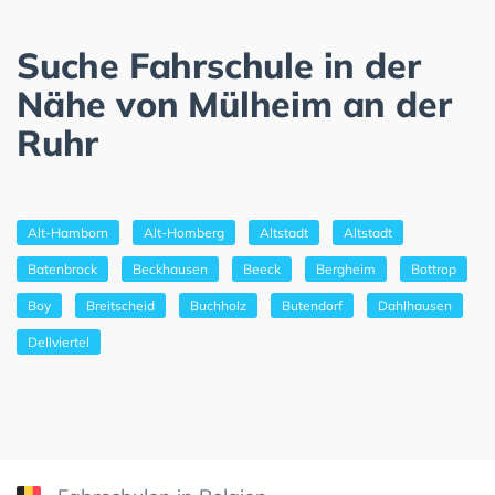
Suche Fahrschule in der
Nähe von Mülheim an der
Ruhr
Alt-Hamborn
Alt-Homberg
Altstadt
Altstadt
Batenbrock
Beckhausen
Beeck
Bergheim
Bottrop
Boy
Breitscheid
Buchholz
Butendorf
Dahlhausen
Dellviertel