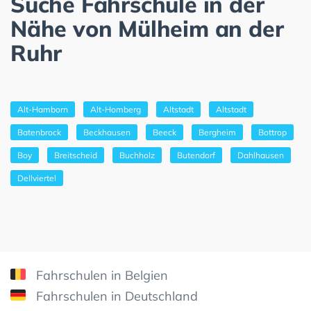
Suche Fahrschule in der
Nähe von Mülheim an der
Ruhr
Alt-Hamborn
Alt-Homberg
Altstadt
Altstadt
Batenbrock
Beckhausen
Beeck
Bergheim
Bottrop
Boy
Breitscheid
Buchholz
Butendorf
Dahlhausen
Dellviertel
Fahrschulen in Belgien
Fahrschulen in Deutschland