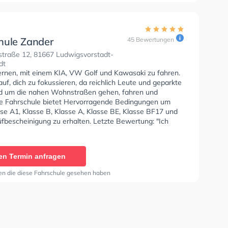
ter Fahrlehrer, immer eine lustige und entspannte
sphäre"
hule Zander
45 Bewertungen
traße 12, 81667 Ludwigsvorstadt-
dt
lernen, mit einem KIA, VW Golf und Kawasaki zu fahren.
uf, dich zu fokussieren, da reichlich Leute und geparkte
d um die nahen Wohnstraßen gehen, fahren und
ie Fahrschule bietet Hervorragende Bedingungen um
sse A1, Klasse B, Klasse A, Klasse BE, Klasse BF17 und
üfbescheinigung zu erhalten. Letzte Bewertung: "Ich
rüfungen gleich beim ersten Mal bestanden und alles ist
elaufen. Zudem bin ich auch immer gerne in die
en gegangen und habe alles zügig gelernt."
en Termin anfragen
en die diese Fahrschule gesehen haben