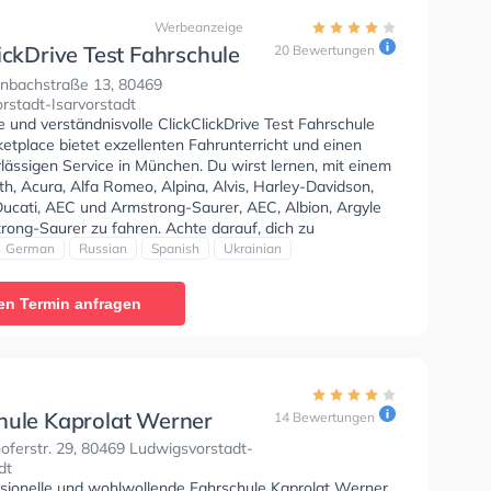
Werbeanzeige
ickDrive Test Fahrschule
20 Bewertungen
arketplace
nbachstraße 13, 80469
rstadt-Isarvorstadt
e und verständnisvolle ClickClickDrive Test Fahrschule
etplace bietet exzellenten Fahrunterricht und einen
lässigen Service in München. Du wirst lernen, mit einem
h, Acura, Alfa Romeo, Alpina, Alvis, Harley-Davidson,
ucati, AEC und Armstrong-Saurer, AEC, Albion, Argyle
rong-Saurer zu fahren. Achte darauf, dich zu
en, da zahlreiche Leute und geparkte Autos rund um die
German
Russian
Spanish
Ukrainian
enen Wohnstraßen gehen, fahren und stehen. Die
e bietet Exzellente Bedingungen um deine Klasse A1,
en Termin anfragen
, Klasse AM, Klasse A2, Klasse C, B196, Klasse ASF,
+C1E, BKF Weiterbildung LKW, BKF Weiterbildung Bus,
Klasse B Automatik, Auffrischung B Schaltung, Klasse
 B, Klasse B96, Klasse C1E, Klasse CE, Klasse D1,
1, Klasse DE, Klasse L, Klasse C+CE, MPU, Klasse FES,
l. Grundquali. LKW, Fahrverhaltensbeobachtung A,
hule Kaprolat Werner
14 Bewertungen
ltensbeobachtung S, Mofa - Prüfbescheinigung, B197,
ferstr. 29, 80469 Ludwigsvorstadt-
97, Klasse BF17, Auffrischung B Automatik und Klasse T
dt
n. Der Unterricht kann auf Englisch, Deutsch, Russisch,
ssionelle und wohlwollende Fahrschule Kaprolat Werner