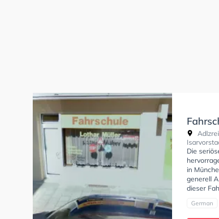
Fahrsc
Adlzrei
Isarvorsta
Die seriö
hervorrag
in Münche
generell A
dieser Fah
German