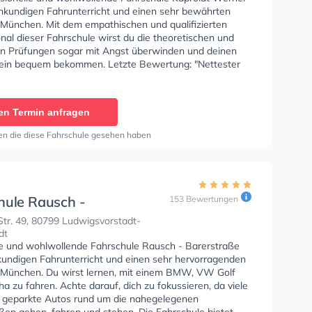
nd Ukrainisch stattfinden. In der ClickClickDrive Test
chkundigen Fahrunterricht und einen sehr bewährten
e Page Marketplace Sie können einen Termin online
n München. Mit dem empathischen und qualifizierten
nal dieser Fahrschule wirst du die theoretischen und
en Prüfungen sogar mit Angst überwinden und deinen
ein bequem bekommen. Letzte Bewertung: "Nettester
!! Falls ihr den Führerschein machen wollt, kann ich euch
erz legen zum Werner zu gehen!!"
en Termin anfragen
en die diese Fahrschule gesehen haben
hule Rausch -
153 Bewertungen
traße 49
tr. 49, 80799 Ludwigsvorstadt-
dt
se und wohlwollende Fahrschule Rausch - Barerstraße
 kundigen Fahrunterricht und einen sehr hervorragenden
n München. Du wirst lernen, mit einem BMW, VW Golf
 zu fahren. Achte darauf, dich zu fokussieren, da viele
 geparkte Autos rund um die nahegelegenen
en gehen, fahren und stehen. Die Fahrschule bietet