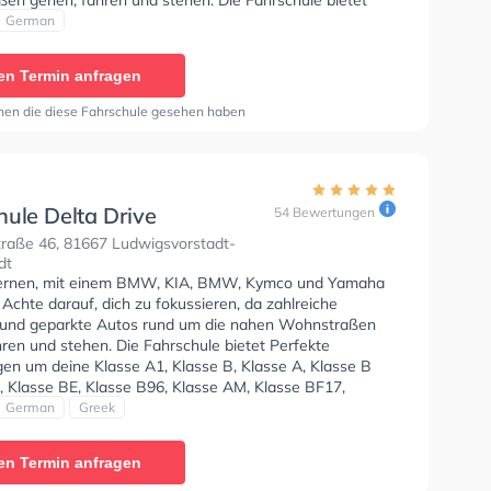
e Bedingungen um deine Klasse A1, Klasse B, Klasse A,
German
Automatik, Klasse BE, Klasse B96, Klasse BF17 und
zu erhalten. Der Unterricht kann auf Englisch und
en Termin anfragen
attfinden. Letzte Bewertung: "I really enjoyed the
 Rausch, even if it took me a little longer at the
nen die diese Fahrschule gesehen haben
 I never lost the fun of the driving lessons with my
structor Uwe. I found the online booking system very
se it gives you a good overview. The driving instructors
ly very nice, so the theory was also pleasant. All in all, I
atisfied and can only recommend the Rausch driving
hule Delta Drive
54 Bewertungen
traße 46, 81667 Ludwigsvorstadt-
dt
lernen, mit einem BMW, KIA, BMW, Kymco und Yamaha
 Achte darauf, dich zu fokussieren, da zahlreiche
und geparkte Autos rund um die nahen Wohnstraßen
ren und stehen. Die Fahrschule bietet Perfekte
en um deine Klasse A1, Klasse B, Klasse A, Klasse B
, Klasse BE, Klasse B96, Klasse AM, Klasse BF17,
, B196, B197 und Klasse B197 zu erhalten. Der
German
Greek
 kann auf Englisch, Deutsch und Griechisch stattfinden.
len dir auch online-theorie tests am PC zu absolvieren,
en Termin anfragen
ut auf die theoretische Prüfung. Letzte Bewertung: