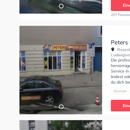
Ein
207 Person
Peters
Rosenh
Ludwigsvo
Die profe
hervorrag
Service i
leidest od
du dich be
German
Ein