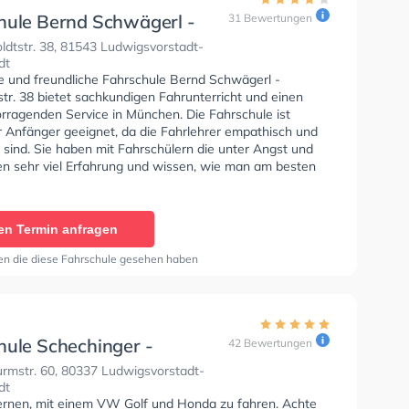
hule Bernd Schwägerl -
31 Bewertungen
dtstr. 38
dtstr. 38, 81543 Ludwigsvorstadt-
dt
se und freundliche Fahrschule Bernd Schwägerl -
tr. 38 bietet sachkundigen Fahrunterricht und einen
orragenden Service in München. Die Fahrschule ist
r Anfänger geeignet, da die Fahrlehrer empathisch und
rt sind. Sie haben mit Fahrschülern die unter Angst und
den sehr viel Erfahrung und wissen, wie man am besten
anik beim fahren umgehen muss. In der Fahrschule
wägerl - Humboldtstr. 38 Sie können einen Termin
ragen.
en Termin anfragen
en die diese Fahrschule gesehen haben
hule Schechinger -
42 Bewertungen
rmstr. 60
rmstr. 60, 80337 Ludwigsvorstadt-
dt
lernen, mit einem VW Golf und Honda zu fahren. Achte