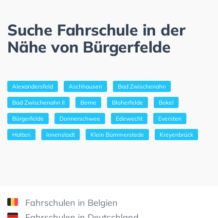
Suche Fahrschule in der
Nähe von Bürgerfelde
Alexandersfeld
Aschhausen
Bad Zwischenahn
Bad Zwischenahn II
Berne
Bloherfelde
Bokel
Bürgerfelde
Donnerschwee
Edewecht
Eversten
Hatten
Innenstadt
Klein Bümmerstede
Kreyenbrück
Fahrschulen in Belgien
Fahrschulen in Deutschland