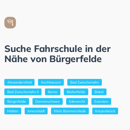
Suche Fahrschule in der
Nähe von Bürgerfelde
Alexandersfeld
Aschhausen
Bad Zwischenahn
Bad Zwischenahn II
Berne
Bloherfelde
Bokel
Bürgerfelde
Donnerschwee
Edewecht
Eversten
Hatten
Innenstadt
Klein Bümmerstede
Kreyenbrück