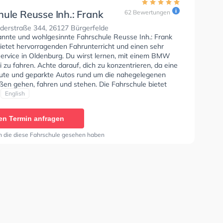
hule Reusse Inh.: Frank
62 Bewertungen
r
derstraße 344, 26127 Bürgerfelde
annte und wohlgesinnte Fahrschule Reusse Inh.: Frank
ietet hervorragenden Fahrunterricht und einen sehr
Service in Oldenburg. Du wirst lernen, mit einem BMW
 zu fahren. Achte darauf, dich zu konzentrieren, da eine
te und geparkte Autos rund um die nahegelegenen
en gehen, fahren und stehen. Die Fahrschule bietet
ende Bedingungen um deine Klasse A1, Klasse B,
English
, Klasse AM, Klasse BF17, Klasse A2, Klasse A, Klasse B
, Klasse B96, B196, B197, Klasse ASF und Klasse B197
en Termin anfragen
n. Der Unterricht kann auf Deutsch und Englisch
n. Die Erste-Hilfe-Kurs in der Schule. Wir empfehlen dir
n die diese Fahrschule gesehen haben
e-theorie tests am PC zu absolvieren, um dich gut auf
tische Prüfung. Letzte Bewertung: "Ich bin sehr
 mit der Fahrschule Reusse und besonders mit meinem
 Frank. Er war immer geduldig, freundlich und hat alles
rklärt. Dank seiner Hilfe habe ich meine Fahrprüfung
. Ich habe mich immer wohl und gut vorbereitet gefühlt.
k für die tolle Unterstützung – absolut
swert!"