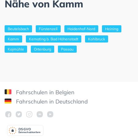
Nähe von Kamm
Beutelsbach
Fürstenzell
Haidenhof-Nord
Heining
Kamm
Kemating b. Bad Höhenstadt
Kohlbruck
Kojmühle
Ortenburg
Passau
Fahrschulen in Belgien
Fahrschulen in Deutschland
DSGV
O
Datenschutzkonform