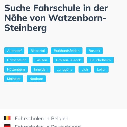
Suche Fahrschule in der
Nähe von Watzenborn-
Steinberg
Allendorf
Biebertal
Burkhardsfelden
Buseck
Garbenteich
Gießen
Großen-Buseck
Heuchelheim
Hüttenberg
Inheiden
Langgöns
Lich
Lollar
Mainzlar
Nauborn
Fahrschulen in Belgien
Fahrschulen in Deutschland