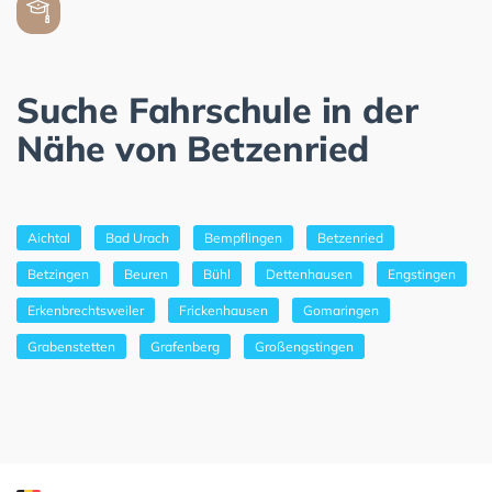
Suche Fahrschule in der
Nähe von Betzenried
Aichtal
Bad Urach
Bempflingen
Betzenried
Betzingen
Beuren
Bühl
Dettenhausen
Engstingen
Erkenbrechtsweiler
Frickenhausen
Gomaringen
Grabenstetten
Grafenberg
Großengstingen