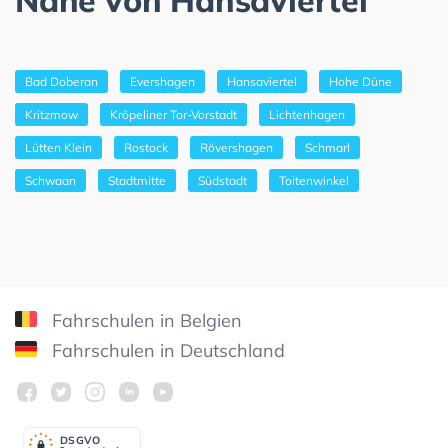
Bad Doberan
Evershagen
Hansaviertel
Hohe Düne
Kritzmow
Kröpeliner Tor-Vorstadt
Lichtenhagen
Lütten Klein
Rostock
Rövershagen
Schmarl
Schwaan
Stadtmitte
Südstadt
Toitenwinkel
Fahrschulen in Belgien
Fahrschulen in Deutschland
DSGV
O