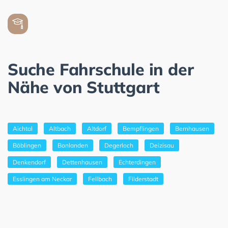
Suche Fahrschule in der
Nähe von Stuttgart
Aichtal
Altbach
Altdorf
Bempflingen
Bernhausen
Böblingen
Bonlanden
Degerloch
Deizisau
Denkendorf
Dettenhausen
Echterdingen
Esslingen am Neckar
Fellbach
Filderstadt