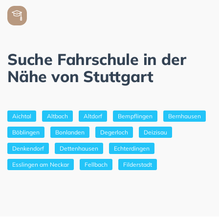
Suche Fahrschule in der
Nähe von Stuttgart
Aichtal
Altbach
Altdorf
Bempflingen
Bernhausen
Böblingen
Bonlanden
Degerloch
Deizisau
Denkendorf
Dettenhausen
Echterdingen
Esslingen am Neckar
Fellbach
Filderstadt