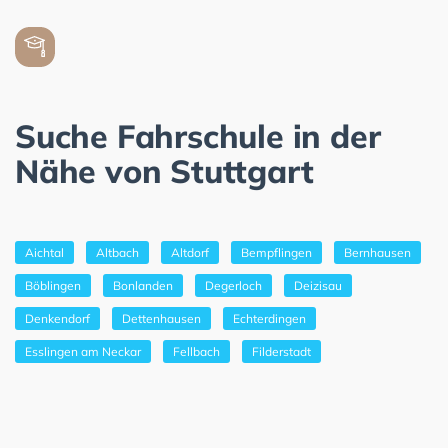
Suche Fahrschule in der
Nähe von Stuttgart
Aichtal
Altbach
Altdorf
Bempflingen
Bernhausen
Böblingen
Bonlanden
Degerloch
Deizisau
Denkendorf
Dettenhausen
Echterdingen
Esslingen am Neckar
Fellbach
Filderstadt