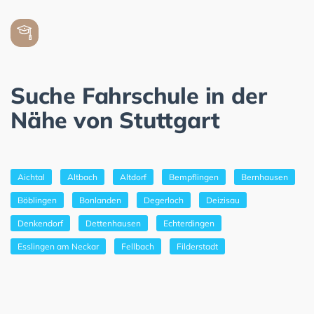
Suche Fahrschule in der
Nähe von Stuttgart
Aichtal
Altbach
Altdorf
Bempflingen
Bernhausen
Böblingen
Bonlanden
Degerloch
Deizisau
Denkendorf
Dettenhausen
Echterdingen
Esslingen am Neckar
Fellbach
Filderstadt