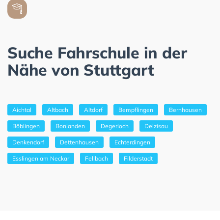
Suche Fahrschule in der
Nähe von Stuttgart
Aichtal
Altbach
Altdorf
Bempflingen
Bernhausen
Böblingen
Bonlanden
Degerloch
Deizisau
Denkendorf
Dettenhausen
Echterdingen
Esslingen am Neckar
Fellbach
Filderstadt