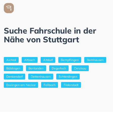
Suche Fahrschule in der
Nähe von Stuttgart
Aichtal
Altbach
Altdorf
Bempflingen
Bernhausen
Böblingen
Bonlanden
Degerloch
Deizisau
Denkendorf
Dettenhausen
Echterdingen
Esslingen am Neckar
Fellbach
Filderstadt