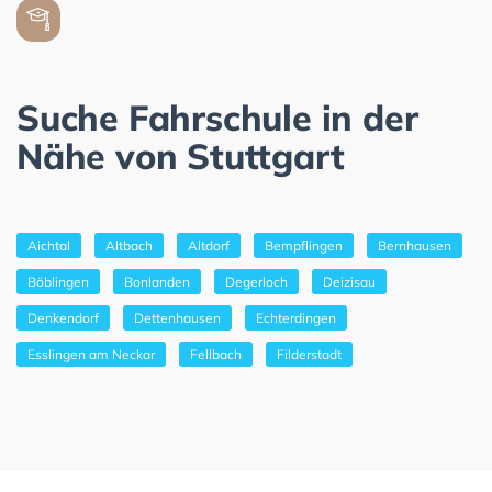
Suche Fahrschule in der
Nähe von Stuttgart
Aichtal
Altbach
Altdorf
Bempflingen
Bernhausen
Böblingen
Bonlanden
Degerloch
Deizisau
Denkendorf
Dettenhausen
Echterdingen
Esslingen am Neckar
Fellbach
Filderstadt