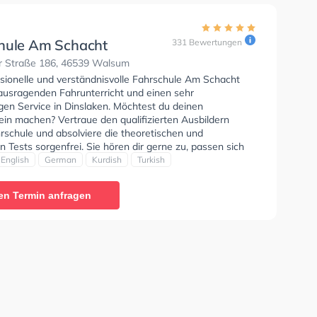
hule Am Schacht
331 Bewertungen
 Straße 186, 46539 Walsum
ssionelle und verständnisvolle Fahrschule Am Schacht
rausragenden Fahrunterricht und einen sehr
gen Service in Dinslaken. Möchtest du deinen
ein machen? Vertraue den qualifizierten Ausbildern
rschule und absolviere die theoretischen und
n Tests sorgenfrei. Sie hören dir gerne zu, passen sich
nschen an und bieten dir eine persönliche
English
German
Kurdish
Turkish
ung. Der Unterricht kann auf Arabisch, Englisch,
urdisch und Türkisch stattfinden. Die Erste-Hilfe-Kurs in
en Termin anfragen
. Wir empfehlen dir auch online-theorie tests am PC zu
n, um dich gut auf die theoretische Prüfung. Letzte
: "Gute Fahrschule nette Lehrer und gute
eiten großes Potenzial"