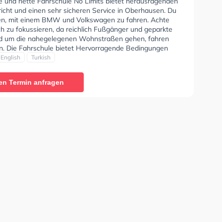
se und nette Fahrschule No Limits bietet herausragenden
richt und einen sehr sicheren Service in Oberhausen. Du
nen, mit einem BMW und Volkswagen zu fahren. Achte
ch zu fokussieren, da reichlich Fußgänger und geparkte
d um die nahegelegenen Wohnstraßen gehen, fahren
n. Die Fahrschule bietet Hervorragende Bedingungen
Klasse A1, Klasse B, Klasse A, Klasse B Automatik,
English
Turkish
17, Klasse A2, B197 und Klasse B197 zu erhalten. Der
 kann auf Arabisch, Englisch und Türkisch stattfinden.
en Termin anfragen
Hilfe-Kurs in der Schule. Letzte Bewertung: "Toller
 Super Untetstützung. Preis Leistung ist unschlagbar!"