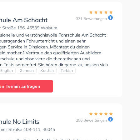
hule Am Schacht
331 Bewertungen
 Straße 186, 46539 Walsum
ssionelle und verständnisvolle Fahrschule Am Schacht
rausragenden Fahrunterricht und einen sehr
gen Service in Dinslaken. Möchtest du deinen
ein machen? Vertraue den qualifizierten Ausbildern
rschule und absolviere die theoretischen und
n Tests sorgenfrei. Sie hören dir gerne zu, passen sich
nschen an und bieten dir eine persönliche
English
German
Kurdish
Turkish
ung. Der Unterricht kann auf Arabisch, Englisch,
urdisch und Türkisch stattfinden. Die Erste-Hilfe-Kurs in
en Termin anfragen
. Wir empfehlen dir auch online-theorie tests am PC zu
n, um dich gut auf die theoretische Prüfung. Letzte
: "Gute Fahrschule nette Lehrer und gute
eiten großes Potenzial"
hule No Limits
250 Bewertungen
mer Straße 109-111, 46045