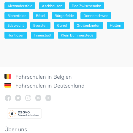
Alexandersfeld
Aschhausen
Bad Zwischenahn
Bloherfelde
Bösel
Bürgerfelde
Donnerschwee
Edewecht
Eversten
Garrel
Großenkneten
Hatten
Huntlosen
Innenstadt
Klein Bümmerstede
Fahrschulen in Belgien
Fahrschulen in Deutschland
DSGV
O
Datenschutzkonform
Über uns