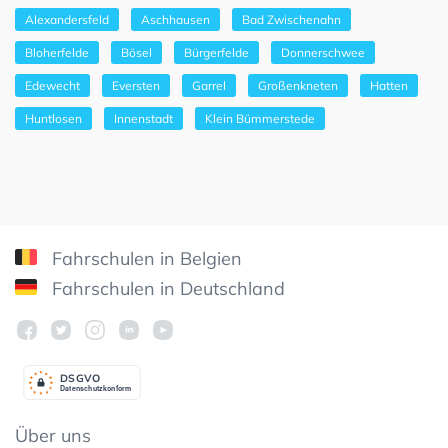
Alexandersfeld
Aschhausen
Bad Zwischenahn
Bloherfelde
Bösel
Bürgerfelde
Donnerschwee
Edewecht
Eversten
Garrel
Großenkneten
Hatten
Huntlosen
Innenstadt
Klein Bümmerstede
Fahrschulen in Belgien
Fahrschulen in Deutschland
DSGV
O
Datenschutzkonform
Über uns