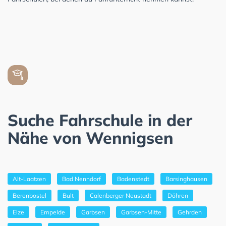
Suche Fahrschule in der
Nähe von Wennigsen
Alt-Laatzen
Bad Nenndorf
Badenstedt
Barsinghausen
Berenbostel
Bult
Calenberger Neustadt
Döhren
Elze
Empelde
Garbsen
Garbsen-Mitte
Gehrden