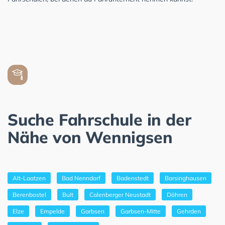
Suche Fahrschule in der
Nähe von Wennigsen
Alt-Laatzen
Bad Nenndorf
Badenstedt
Barsinghausen
Berenbostel
Bult
Calenberger Neustadt
Döhren
Elze
Empelde
Garbsen
Garbsen-Mitte
Gehrden