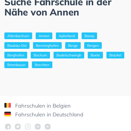
Suche Fahrschule in der
Nähe von Annen
Altenbochum
Annen
Aplerbeck
Barop
Baukau-Ost
Benninghofen
Berge
Bergen
Berghofen
Bochum
Bodelschwingh
Boele
Brackel
Brambauer
Brechten
Fahrschulen in Belgien
Fahrschulen in Deutschland