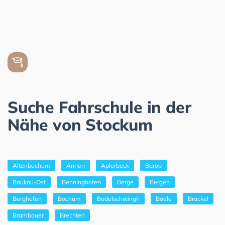
Suche Fahrschule in der
Nähe von Stockum
Altenbochum
Annen
Aplerbeck
Barop
Baukau-Ost
Benninghofen
Berge
Bergen
Berghofen
Bochum
Bodelschwingh
Boele
Brackel
Brambauer
Brechten