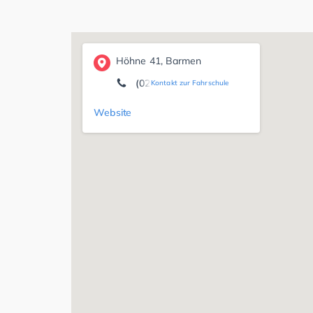
Höhne 41, Barmen
(0202) 69 89 97 99
Kontakt zur Fahrschule
Website