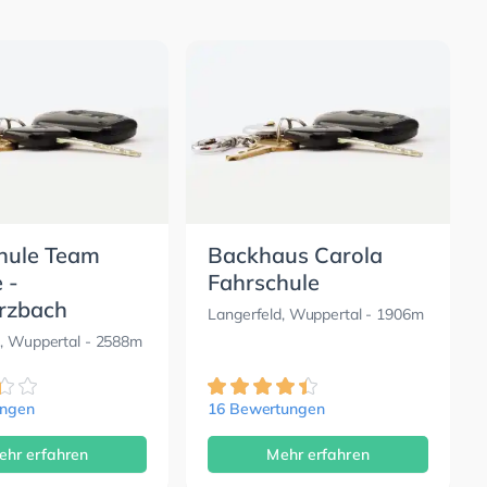
hule Team
Backhaus Carola
 -
Fahrschule
rzbach
Langerfeld, Wuppertal
- 1906m
, Wuppertal
- 2588m
ungen
16 Bewertungen
ehr erfahren
Mehr erfahren